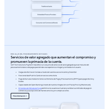
MÁS ALLÁ DEL PROCESAMIENTO DE PAGOS
Servicios de valor agregado que aumentan el compromiso y
promueven la primacía de la cuenta.
SoFi Tech Solutions Payment Hub ofrece un conjunto de servicios de valor agregado que van más allá del
procesamiento básico de pagos para brindar una experiencia integral y centrada en el usuario.
Cargas de efectivo en tiendas a través de nuestros socios Incomm y GreenDot
Funcionalidad Push to Card con socios como Astra
Pago de facturas mediante Servicios Remotos de Pago y Procesamiento (RPPS) para pagos fáciles y
fluidos
Capacidades de Open Banking a través de nuestra integración con Plaid y Finicity (Mastercard)
El Cambio de Método de Pago
permite a los usuarios actualizar y cambiar sus métodos de pago en
comercios y suscripciones de manera sencilla y sin complicaciones.
Más información