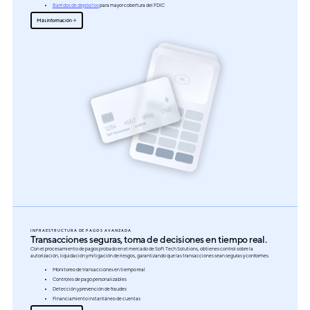
Barridos de depósitos
para mayor cobertura del FDIC
Más información
INFRAESTRUCTURA DE PAGOS AVANZADA
Transacciones seguras, toma de decisiones en tiempo real.
Con el procesamiento de pagos probado en el mercado de SoFi Tech Solutions, obtienes control sobre la
autorización, liquidación y mitigación de riesgos, garantizando que las transacciones sean seguras y conformes.
Monitoreo de transacciones en tiempo real
Controles de pago personalizables
Detección y prevención de fraudes
Financiamiento instantáneo de cuentas