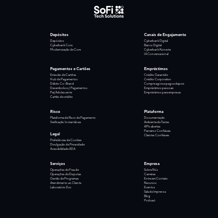
Depósitos
Canais de Engajamento
Depósitos
Cyberbank Digital
Cyberbank Core
Banco Digital
Modernização de Core
Cyberbank Konecta
IA Conversacional
Pagamentos e Cartões
Empréstimos
Emissão de Cartões
Crédito Garantido
Hub de Pagamentos
Crédito Corporativo
Débito Co-Brand
Compre agora e pague depois
Desembolsos/ Pagamentos
Empréstimos pessoais
Pai/Adolescente
Empréstimos para empresas
Cartão de crédito
Risco
Plataforma
Plataforma de Risco de Pagamento
Documentação
Verificação Instantânea
Ambiente de Testes
APIs abertas
Parceiros Confiáveis
Legal
Clientes Confiáveis
Preferências de Cookies
Divulgação de Privacidade
Acessibilidade ADA
Serviços
Empresa
Operações de Fraude
Sobre Nós
Operações de Disputas
Carreiras
Gestão de Programas
Entre em Contato
Atendimento ao Cliente
Recursos
Laboratório Evo
Eventos
Sala de Imprensa
Blog
Podcast