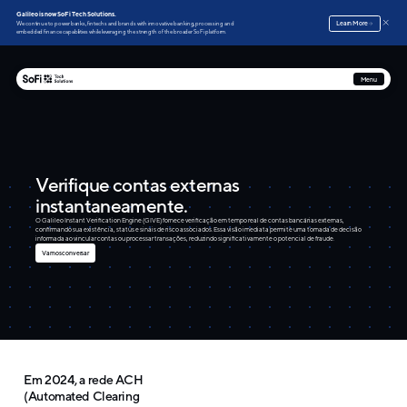
Galileo is now SoFi Tech Solutions.
Learn More
We continue to power banks, fintechs and brands with innovative banking, processing and
embedded finance capabilities while leveraging the strength of the broader SoFi platform.
Menu
Verifique contas externas
instantaneamente.
O Galileo Instant Verification Engine (GIVE) fornece verificação em tempo real de contas bancárias externas,
confirmando sua existência, status e sinais de risco associados. Essa visão imediata permite uma tomada de decisão
informada ao vincular contas ou processar transações, reduzindo significativamente o potencial de fraude.
Vamos conversar
Em 2024, a rede ACH
(Automated Clearing