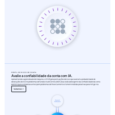
PERFIL DE RISCO DE CONTA
Avalie a confiabilidade da conta com IA.
Aproveitando o aprendizado de máquina, o GIVE gera pontuações de risco que avaliam a probabilidade de
devoluções de ACH e problemas de fundos insuficientes (NSF). Essa visão abrangente da confiabilidade da conta
permite que as empresas antecipem problemas de financiamento e tomem medidas proativas para mitigá-los.
Saiba mais