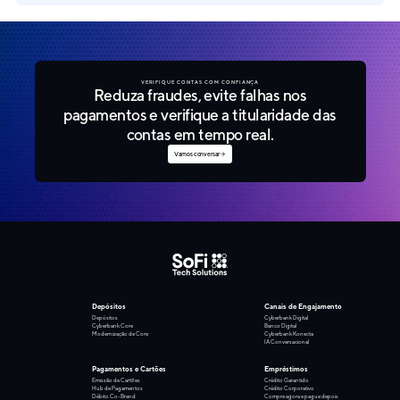
VERIFIQUE CONTAS COM CONFIANÇA
Reduza fraudes, evite falhas nos
pagamentos e verifique a titularidade das
contas em tempo real.
Vamos conversar
Depósitos
Canais de Engajamento
Depósitos
Cyberbank Digital
Cyberbank Core
Banco Digital
Modernização de Core
Cyberbank Konecta
IA Conversacional
Pagamentos e Cartões
Empréstimos
Emissão de Cartões
Crédito Garantido
Hub de Pagamentos
Crédito Corporativo
Débito Co-Brand
Compre agora e pague depois