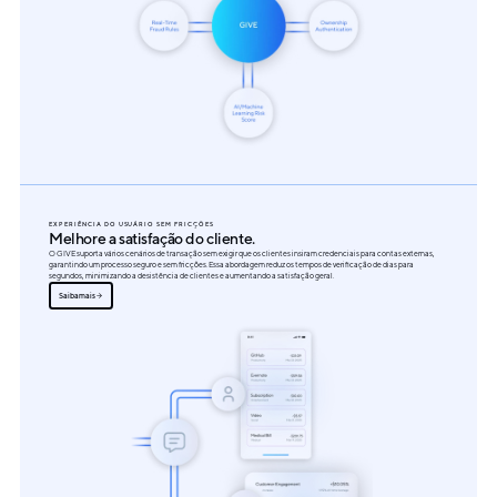
EXPERIÊNCIA DO USUÁRIO SEM FRICÇÕES
Melhore a satisfação do cliente.
O GIVE suporta vários cenários de transação sem exigir que os clientes insiram credenciais para contas externas,
garantindo um processo seguro e sem fricções. Essa abordagem reduz os tempos de verificação de dias para
segundos, minimizando a desistência de clientes e aumentando a satisfação geral.
Saiba mais