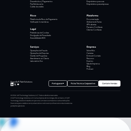
Desembolsos/ Pagamentos
Empréstimos pessoais
Pai/Adolescente
Empréstimos para empresas
Cartão de crédito
Risco
Plataforma
Plataforma de Risco de Pagamento
Documentação
Verificação Instantânea
Ambiente de Testes
APIs abertas
Parceiros Confiáveis
Legal
Clientes Confiáveis
Preferências de Cookies
Divulgação de Privacidade
Acessibilidade ADA
Serviços
Empresa
Operações de Fraude
Sobre Nós
Operações de Disputas
Carreiras
Gestão de Programas
Entre em Contato
Atendimento ao Cliente
Recursos
Laboratório Evo
Eventos
Sala de Imprensa
Blog
Podcast
Siga o SoFi Tech Solutions
Portuguese
Ficha Técnica Corporative
Contate Vendas
©
2026
SoFi Technology Solutions, LLC. Todos os direitos reservados.
A SoFi Technology Solutions, LLC é uma empresa de tecnologia, não um banco. A SoFi
Technology Solutions trabalha em parceria com bancos emissores e outras instituições
financeiras para viabilizar serviços bancários e outros serviços financeiros relacionados nas
jurisdições aplicáveis.